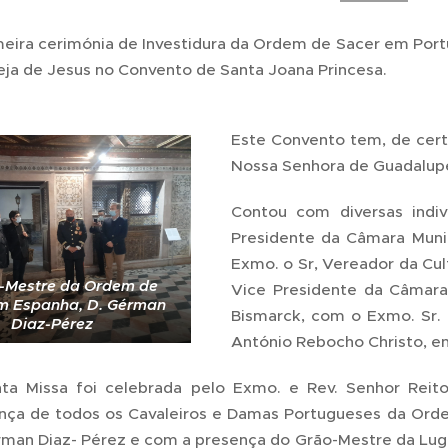
meira cerimónia de Investidura da Ordem de Sacer em Por
reja de Jesus no Convento de Santa Joana Princesa.
Este Convento tem, de cert
Nossa Senhora de Guadalupe
Contou com diversas indi
Presidente da Câmara Munic
Exmo. o Sr, Vereador da Cult
-Mestre da Ordem de
Vice Presidente da Câmara 
m Espanha, D. Gérman
Bismarck, com o Exmo. Sr. 
Diaz-Pérez
António Rebocho Christo, ent
ta Missa foi celebrada pelo Exmo. e Rev. Senhor Reit
nça de todos os Cavaleiros e Damas Portugueses da Ord
rman Diaz- Pérez e com a presença do Grão-Mestre da Lu