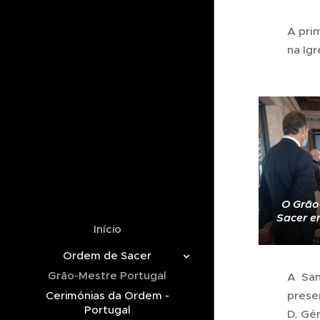
A pri
na Ig
O Grão
Sacer e
Início
Ordem de Sacer
Grão-Mestre Portugal
A San
prese
Cerimónias da Ordem -
Portugal
D. Gé